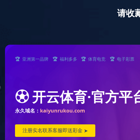
九游在线官网j9
关于Jiuyou J9（中国）