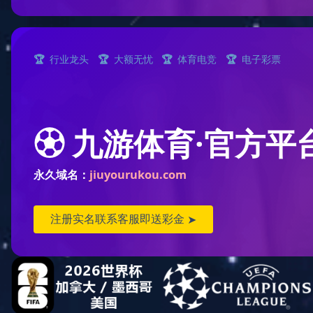
详情
九游在线官网j9成立于2012年，座落在天津市滨
优质的服务客户打下了夯实的基础，保证部件产品的正品
电022-65522016/18622531462，一定不负您的
西班牙CIRCUTOR电容器 无功补偿仪、电能效率设备的设