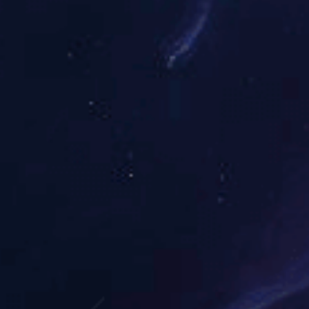
网站导航
联系Jiuyou J9（中国）
网站首页
地址：天津市滨海新区中心商务滨海华贸
关于Jiuy
中心318
国）
九游在线官网
电话：18622531462
新闻中心
传真：022-
联系Jiuy
65522015
邮箱：sales@www.sgotbr.com
国）
Copyright @ 九游在线官网j9
乐鱼官网网页版_乐鱼（中国）官方
|
开云官方在线入口_开云（中国）
|