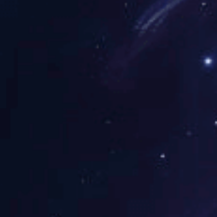
开云在线登录官网
|
HTH平台
|
爱游戏在线官网（中国）有限公司
|
九游体育平台官方网站
|
爱游戏ayx官方网页_爱游戏（中国）
|