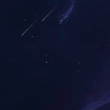
网站导航
联系Jiuyou J9（中国）
网站首页
地址：天津市滨海新区中心商务滨海华贸
关于Jiuy
中心318
国）
九游在线官网
电话：18622531462
新闻中心
传真：022-
联系Jiuy
65522015
邮箱：sales@www.sgotbr.com
国）
Copyright @ 九游在线官网j9
乐鱼官网网页版_乐鱼（中国）官方
|
开云官方在线入口_开云（中国）