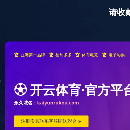
九游在线官网j9
关于Jiuyou J9（中国）