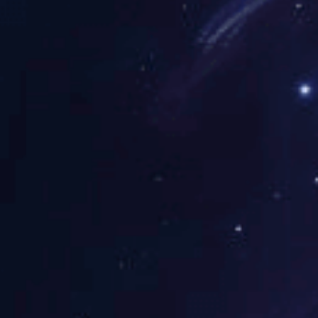
爱游戏ayx官方网页_爱游戏（中国）
|