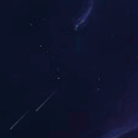
网站导航
联系Jiuyou J9（中国）
网站首页
地址：天津市滨海新区中心商务滨海华贸
关于Jiuy
中心318
国）
九游在线官网
电话：18622531462
新闻中心
传真：022-
联系Jiuy
65522015
邮箱：sales@www.sgotbr.com
国）
Copyright @ 九游在线官网j9