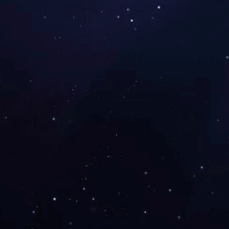
Copyright @ 九游在线官网j9
乐鱼官网网页版_乐鱼（中国）官方
|
开云官方在线入口_开云（中国）
|
米兰官方端网页版
|
乐鱼官方网页版
|
开云在线登录官网
|
HTH平台
|
爱游戏在线官网（中国）有限公司
|