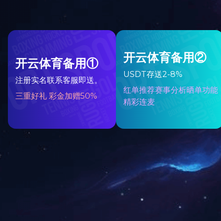
网站导航
联系Jiuyou J9（中国）
网站首页
地址：天津市滨海新区中心商务滨海华贸
关于Jiuyou J
中心318
国）
九游在线官网j9
电话：18622531462
新闻中心
传真：022-
联系Jiuyou J
65522015
邮箱：sales@www.sgotbr.com
国）