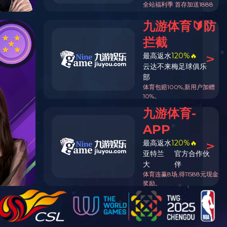
公司已经在欧美建立了自己的业务网络和分支机构，为更好更
务一直是Jiuyou J9（中国）坚持不懈的目标，询价请致
L" height="220" width="656"/>