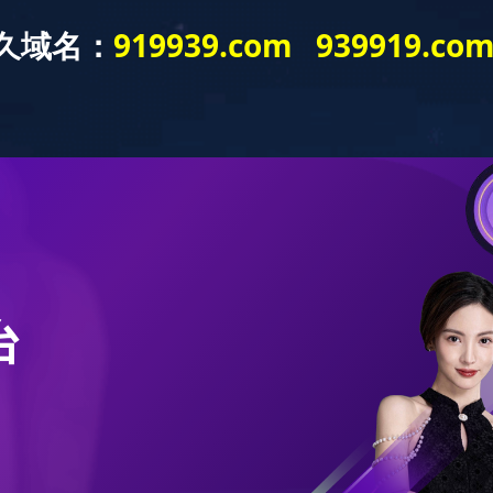
闻资讯
售后服务
联系Jiuyou J9（中国）
nuova
D10/CS 0035 2007 10 G/S/L

CW614N -20-+200 DN 1

G25LIN CONN.IN DN32 DN405  

D7/C D10/C

G10 G14 G15 G20 G25 G32

B38/L G40

D10/CS 0035 2007 10 G/S/L