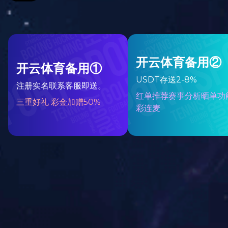
意大利Caffini隔膜泵,自吸离心泵
型号列举:
隔膜泵
LIBELLULA 1 - 2"
LIBELLULA 1 - 3" - Contractor version
LIBELLULA 1 - 3" - Industrial version
LIBELLULA 1 - 4"
LIBELLULA 2 - 4"
LIBELLULA 2 - 6"
SUPERMICROLIB 2"
自吸离心泵
TRASHLIB - 2"
TRASHLIB - 3"
TRASHLIB - 4" L