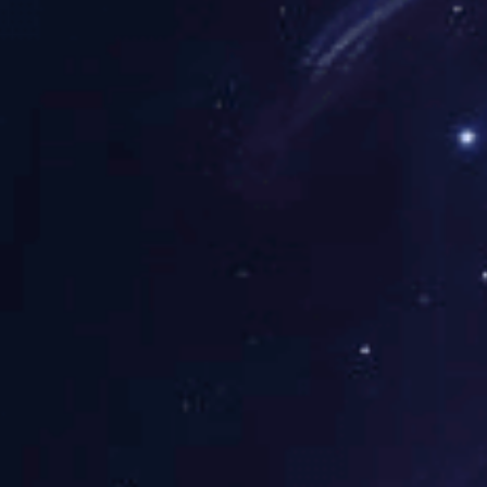
Copyright @ 九游在线官网j9
乐鱼官网网页版_乐鱼（中国）官方
|
开云官方在线入口_开云（中国）
|
米兰官方端网页版
|
乐鱼官方网页版
|
开云在线登录官网
|
HTH平台
|
爱游戏在线官网（中国）有限公司
|
九游体育平台官方网站
|
爱游戏ayx官方网页_爱游戏（中国）
|